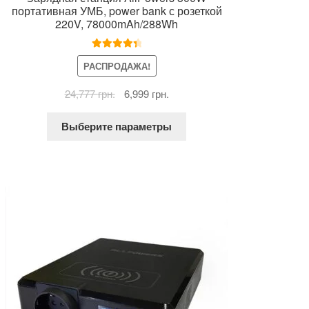
портативная УМБ, power bank с розеткой
220V, 78000mAh/288Wh
Оценка
РАСПРОДАЖА!
4.50
из 5
Первоначальная
Текущая
24,777
грн.
6,999
грн.
цена
цена:
Этот
составляла
6,999 грн..
Выберите параметры
товар
24,777 грн..
имеет
несколько
вариаций.
Опции
можно
выбрать
на
странице
товара.