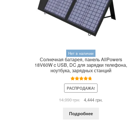
Нет в наличии
Солнечная батарея, панель AllPowers
18V60W c USB, DC для зарядки телефона,
ноутбука, зарядных станций
Оценка
5.00
РАСПРОДАЖА!
из 5
Первоначальная
Текущая
14,990
грн.
4,444
грн.
цена
цена:
составляла
4,444 грн..
Подробнее
14,990 грн..