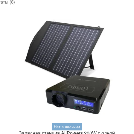
Сортировка:
аты (8)
самые
недавние
Нет в наличии
Зарядная станция AllPowers 200W с одной