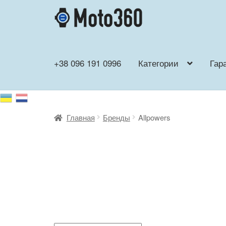
Перейти
Перейти
к
к
навигации
содержимому
+38 096 191 0996
Категории
Гар
Главная
Бренды
Allpowers