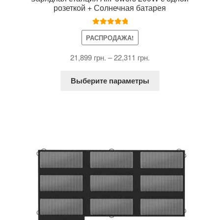
розеткой + Солнечная батарея
Оценка
5.00
РАСПРОДАЖА!
из 5
21,899
грн.
–
22,311
грн.
Этот
Выберите параметры
товар
имеет
несколько
о
вариаций.
Опции
можно
выбрать
на
странице
товара.