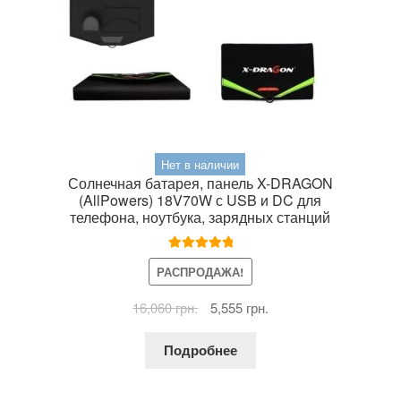
Нет в наличии
Солнечная батарея, панель X-DRAGON
(AllPowers) 18V70W с USB и DC для
телефона, ноутбука, зарядных станций
Оценка
5.00
РАСПРОДАЖА!
из 5
Первоначальная
Текущая
16,060
грн.
5,555
грн.
цена
цена:
составляла
5,555 грн..
Подробнее
16,060 грн..