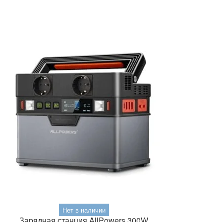
Нет в наличии
Зарядная станция AllPowers 300W