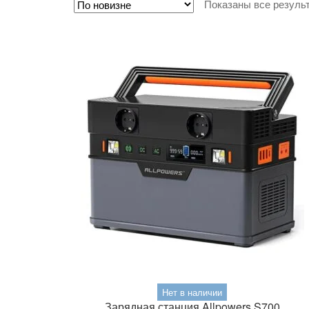
Показаны все результ
Нет в наличии
Зарядная станция Allpowers S700