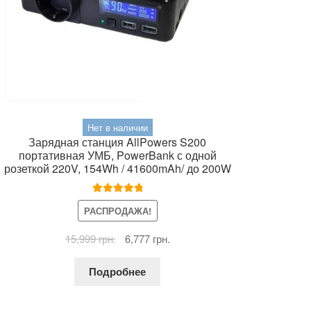
Нет в наличии
Зарядная станция AllPowers S200
портативная УМБ, PowerBank с одной
розеткой 220V, 154Wh / 41600mAh/ до 200W
Оценка
5.00
РАСПРОДАЖА!
из 5
Первоначальная
Текущая
15,999
грн.
6,777
грн.
цена
цена:
составляла
6,777 грн..
Подробнее
15,999 грн..