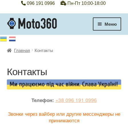
096 191 0996
Пн-Пт 10:00-18:00
Перейти
Перейти
Меню
к
к
навигации
содержимому
+38 096 191 0996
Главная
Контакты
Категории
Гарантия
Контакты
Оплата, доставка
Контакты
+38 096 191 0996
Телефон:
Звонки через вайбер или другие мессенджеры не
Отзывы
принимаются