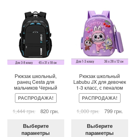
Рюкзак школьный,
Рюкзак школьный
ранец Cesta для
Labubu JX для девочек
мальчиков Черный
1-3 класс, с пеналом
РАСПРОДАЖА!
РАСПРОДАЖА!
Первоначальная
Текущая
Первоначальн
Текущ
1,444
грн.
820
грн.
1,000
грн.
799
грн.
цена
цена:
цена
цена:
Этот
Это
составляла
820 грн..
составляла
799 гр
Выберите
Выберите
товар
тов
1,444 грн..
1,000 грн..
параметры
параметры
имеет
име