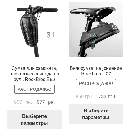
мож
выбрать
выб
на
на
странице
стр
товара.
тов
Сумка для самоката,
Велосумка под сидение
электровелосипеда на
Rockbros C27
руль RockBros B62
РАСПРОДАЖА!
РАСПРОДАЖА!
Первоначальна
Текущ
850
грн.
733
грн.
Первоначальная
Текущая
899
грн.
677
грн.
цена
цена:
Это
цена
цена:
составляла
733 грн
Выберите
Этот
тов
составляла
677 грн..
850 грн..
Выберите
параметры
товар
име
899 грн..
параметры
имеет
нес