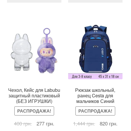
несколько
нес
вариаций.
вар
Опции
Оп
можно
мож
выбрать
выб
на
на
странице
стр
товара.
тов
Чехол, Кейс для Labubu
Рюкзак школьный,
защитный пластиковый
ранец Cesta для
(БЕЗ ИГРУШКИ)
мальчиков Синий
РАСПРОДАЖА!
РАСПРОДАЖА!
Первоначальная
Текущая
Первоначальн
Текущ
400
грн.
277
грн.
1,444
грн.
820
грн.
цена
цена:
цена
цена: