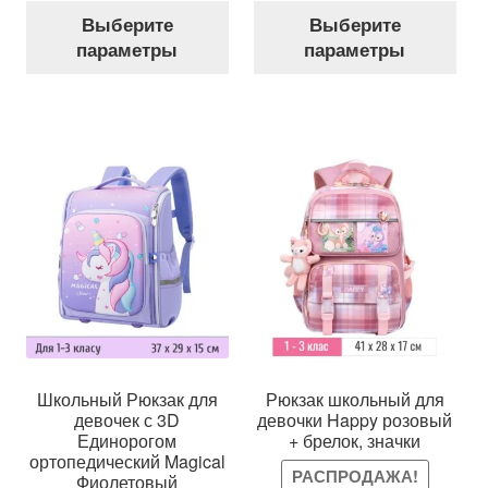
Этот
Это
составляла
277 грн..
составляла
820 гр
Выберите
Выберите
товар
тов
400 грн..
1,444 грн..
параметры
параметры
имеет
име
несколько
нес
вариаций.
вар
Опции
Оп
можно
мож
выбрать
выб
на
на
странице
стр
товара.
тов
Школьный Рюкзак для
Рюкзак школьный для
девочек с 3D
девочки Happy розовый
Единорогом
+ брелок, значки
ортопедический Magical
РАСПРОДАЖА!
Фиолетовый