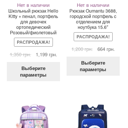
Нет в наличии
Нет в наличии
Школьный рюкзак Hello
Рюкзак Oumantu 3688,
Kitty + пенал, портфель
городской портфель c
для девочек
отделением для
ортопедический
ноутбука 15.6″
Розовый/фиолетовый
РАСПРОДАЖА!
РАСПРОДАЖА!
Первоначальн
Текущ
1,200
грн.
664
грн.
Первоначальная
Текущая
1,350
грн.
1,199
грн.
цена
цена:
Это
цена
цена:
составляла
664 гр
Выберите
Этот
тов
составляла
1,199 грн..
1,200 грн..
Выберите
параметры
товар
име
1,350 грн..
параметры
имеет
нес
несколько
вар
вариаций.
Оп
Опции
мож
можно
выб
выбрать
на
на
стр
странице
тов