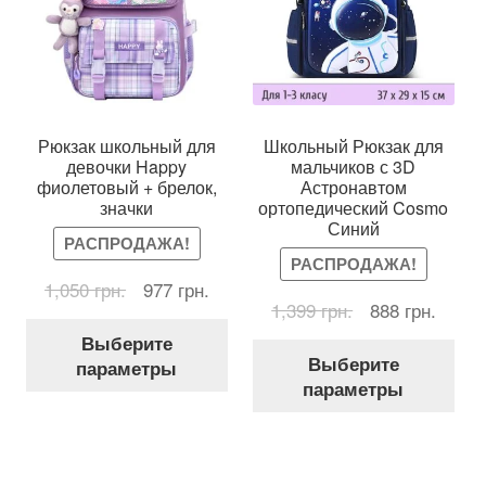
товара.
Рюкзак школьный для
Школьный Рюкзак для
девочки Happy
мальчиков с 3D
фиолетовый + брелок,
Астронавтом
значки
ортопедический Cosmo
Синий
РАСПРОДАЖА!
РАСПРОДАЖА!
Первоначальная
Текущая
1,050
грн.
977
грн.
Первоначальн
Текущ
1,399
грн.
888
грн.
цена
цена:
Этот
цена
цена:
составляла
977 грн..
Выберите
Это
товар
составляла
888 гр
1,050 грн..
Выберите
параметры
тов
имеет
1,399 грн..
параметры
име
несколько
нес
вариаций.
вар
Опции
Оп
можно