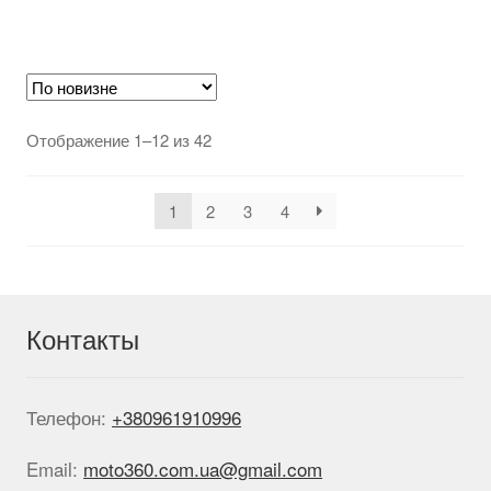
несколько
вар
вариаций.
Оп
Опции
мож
можно
выб
выбрать
на
на
стр
Сортировка:
Отображение 1–12 из 42
странице
тов
самые
товара.
недавние
1
2
3
4
Контакты
Телефон:
+380961910996
Email:
moto360.com.ua@gmail.com