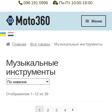
096 191 0996
Пн-Пт 10:00-18:00
Перейти
Перейти
Меню
к
к
навигации
содержимому
+38 096 191 0996
Главная
Все товары
Музыкальные инструменты
Категории
Гарантия
Музыкальные
инструменты
Оплата, доставка
Контакты
Сортировка:
Отображение 1–12 из 39
Отзывы
самые
недавние
1
2
3
4