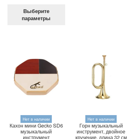
цена
цена:
вар
Этот
составляла
6,555 грн..
Выберите
Оп
товар
7,050 грн..
параметры
мож
имеет
выб
несколько
на
вариаций.
стр
Опции
тов
можно
выбрать
на
странице
товара.
Нет в наличии
Нет в наличии
Кахон мини Gecko SD6
Горн музыкальный
музыкальный
инструмент, двойное
инструмент
кручение, длина 32 см