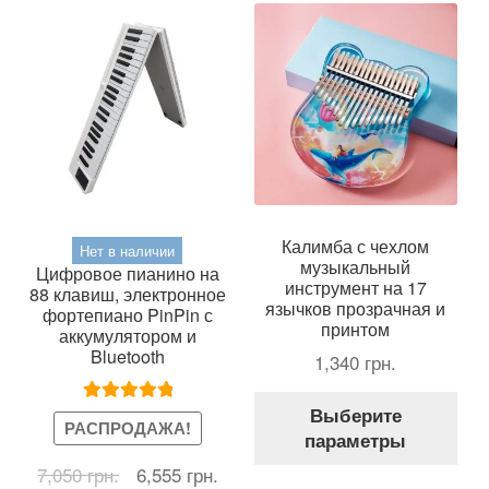
мож
выб
на
стр
тов
Калимба с чехлом
Нет в наличии
музыкальный
Цифровое пианино на
инструмент на 17
88 клавиш, электронное
язычков прозрачная и
фортепиано PinPin с
принтом
аккумулятором и
Bluetooth
1,340
грн.
Это
Выберите
Оценка
5.00
тов
РАСПРОДАЖА!
параметры
из 5
име
Первоначальная
Текущая
7,050
грн.
6,555
грн.
нес