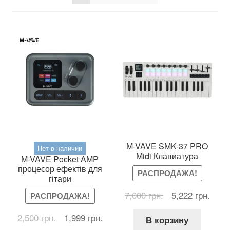
M-VAVE SMK-37 PRO
Нет в наличии
Midi Клавиатура
M-VAVE Pocket AMP
процесор ефектів для
РАСПРОДАЖА!
гітари
Первоначальна
Теку
7,000
грн.
5,222
грн.
РАСПРОДАЖА!
цена
цена
Первоначальная
Текущая
2,500
грн.
1,999
грн.
составляла
5,222
В корзину
цена
цена:
7,000 грн..