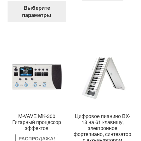
Этот
составляла
1,999 грн..
Выберите
товар
2,500 грн..
параметры
имеет
несколько
вариаций.
Опции
можно
выбрать
на
странице
товара.
M-VAVE MK-300
Цифровое пианино BX-
Гитарный процессор
18 на 61 клавишу,
эффектов
электронное
фортепиано, синтезатор
РАСПРОДАЖА!
с аккумулятором