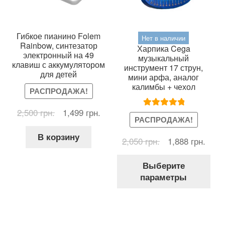
Гибкое пианино Folem
Нет в наличии
Rainbow, синтезатор
Харпика Cega
электронный на 49
музыкальный
клавиш с аккумулятором
инструмент 17 струн,
для детей
мини арфа, аналог
калимбы + чехол
РАСПРОДАЖА!
Первоначальная
Текущая
2,500
грн.
1,499
грн.
Оценка
5.00
РАСПРОДАЖА!
цена
цена:
из 5
составляла
1,499 грн..
В корзину
Первоначальна
Теку
2,050
грн.
1,888
грн.
2,500 грн..
цена
цена
Это
составляла
1,888
Выберите
тов
2,050 грн..
параметры
име
нес
вар
Оп