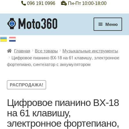
096 191 0996
Пн-Пт 10:00-18:00
Перейти
Перейти
Меню
к
к
навигации
содержимому
+38 096 191 0996
Главная
Все товары
Музыкальные инструменты
Категории
Цифровое пианино BX-18 на 61 клавишу, электронное
фортепиано, синтезатор с аккумулятором
Гарантия
Оплата, доставка
РАСПРОДАЖА!
Контакты
Цифровое пианино BX-18
на 61 клавишу,
Отзывы
электронное фортепиано,