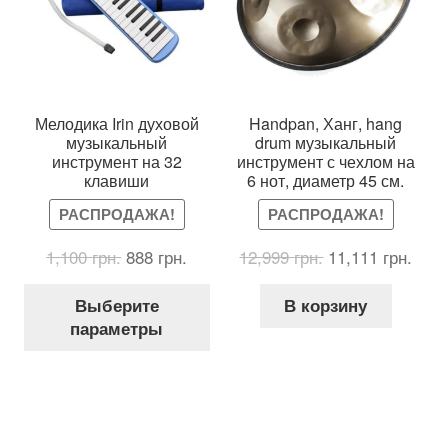
Мелодика Irin духовой
Handpan, Ханг, hang
музыкальный
drum музыкальный
инструмент на 32
инструмент с чехлом на
клавиши
6 нот, диаметр 45 см.
РАСПРОДАЖА!
РАСПРОДАЖА!
Первоначальная
Текущая
Первоначальн
Тек
1,100
грн.
888
грн.
12,999
грн.
11,111
грн.
цена
цена:
цена
цена
Этот
составляла
888 грн..
составляла
11,1
Выберите
В корзину
товар
1,100 грн..
12,999 грн..
параметры
имеет
несколько
вариаций.
Опции
можно