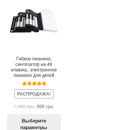
выбрать
на
странице
товара.
Гибкое пианино,
синтезатор на 49
клавиш, электронное
пианино для детей
Оценка
5.00
РАСПРОДАЖА!
из 5
Первоначальная
Текущая
1,340
грн.
999
грн.
цена
цена:
Этот
составляла
999 грн..
Выберите
товар
1,340 грн..
параметры