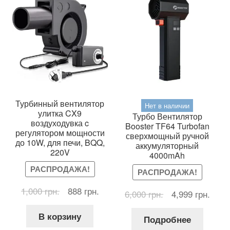
выб
на
стр
тов
Турбинный вентилятор
Нет в наличии
улитка CX9
Турбо Вентилятор
воздуходувка c
Booster TF64 Turbofan
регулятором мощности
сверхмощный ручной
до 10W, для печи, BQQ,
аккумуляторный
220V
4000mAh
РАСПРОДАЖА!
РАСПРОДАЖА!
Первоначальная
Текущая
1,000
грн.
888
грн.
Первоначальна
Теку
6,000
грн.
4,999
грн.
цена
цена:
цена
цена
составляла
888 грн..
В корзину
составляла
4,999
Подробнее
1,000 грн..
6,000 грн..