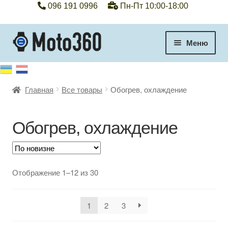
096 191 0996
Пн-Пт 10:00-18:00
Перейти
Перейти
Меню
к
к
навигации
содержимому
+38 096 191 0996
Главная
Все товары
Обогрев, охлаждение
Категории
Гарантия
Обогрев, охлаждение
Оплата, доставка
Сортировка:
Отображение 1–12 из 30
Контакты
самые
недавние
Отзывы
1
2
3