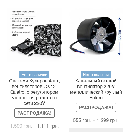
Нет в наличии
Нет в наличии
Система Кулеров 4 шт,
Канальный осевой
вентиляторов CX12-
вентилятор 220V
Quatro, c регулятором
металлический круглый
мощности, работа от
Folem
сети 220V
РАСПРОДАЖА!
РАСПРОДАЖА!
555
грн.
–
1,299
грн.
Первоначальная
Текущая
1,599
грн.
1,111
грн.
Это
цена
цена: