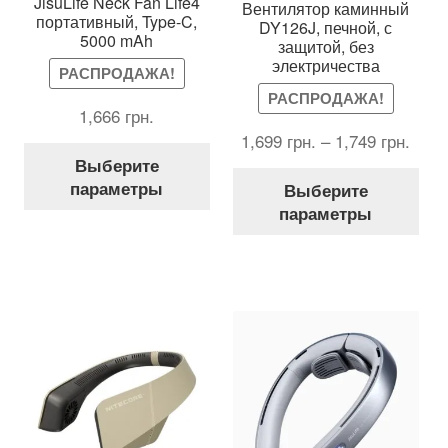
JisuLife Neck Fan Life4
Вентилятор каминный
портативный, Type-C,
DY126J, печной, с
5000 mAh
защитой, без
электричества
РАСПРОДАЖА!
РАСПРОДАЖА!
1,666
грн.
1,699
грн.
–
1,749
грн.
Этот
Выберите
товар
Это
параметры
Выберите
имеет
тов
параметры
несколько
име
вариаций.
нес
Опции
вар
можно
Оп
выбрать
мож
на
выб
странице
на
товара.
стр
тов