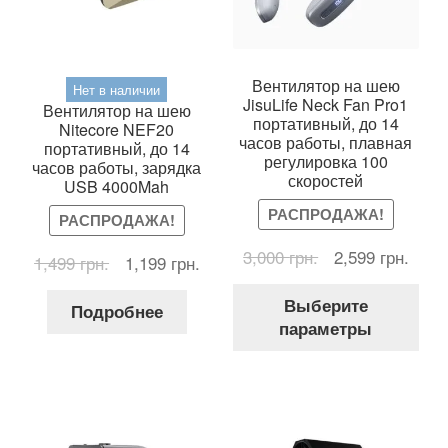
Вентилятор на шею
Нет в наличии
JisuLife Neck Fan Pro1
Вентилятор на шею
портативный, до 14
Nitecore NEF20
часов работы, плавная
портативный, до 14
регулировка 100
часов работы, зарядка
скоростей
USB 4000Mah
РАСПРОДАЖА!
РАСПРОДАЖА!
Первоначальна
Теку
3,000
грн.
2,599
грн.
Первоначальная
Текущая
1,499
грн.
1,199
грн.
цена
цена
цена
цена:
Это
составляла
2,599
Выберите
составляла
1,199 грн..
Подробнее
тов
3,000 грн..
параметры
1,499 грн..
име
нес
вар
Оп
мож