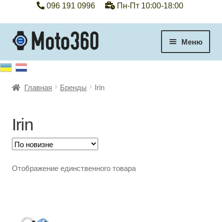
096 191 0996
Пн-Пт 10:00-18:00
Перейти
Перейти
Меню
к
к
навигации
содержимому
+38 096 191 0996
Главная
Бренды
Irin
Категории
Гарантия
Irin
Оплата, доставка
Отображение единственного товара
Контакты
Отзывы