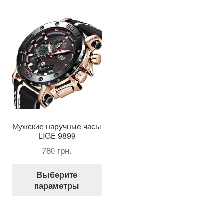
на
Опции
стр
можно
тов
выбрать
на
странице
товара.
Мужские наручные часы
LIGE 9899
780
грн.
Этот
Выберите
товар
параметры
имеет
несколько
вариаций.