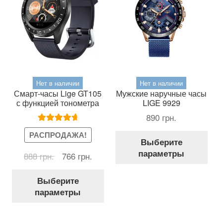
Нет в наличии
Нет в наличии
Смарт-часы Lige GT105
Мужские наручные часы
с функцией тонометра
LIGE 9929
890
грн.
Оценка
РАСПРОДАЖА!
Это
Выберите
4.80
из 5
тов
параметры
Первоначальная
Текущая
888
грн.
766
грн.
име
цена
цена:
нес
Этот
составляла
766 грн..
Выберите
вар
товар
888 грн..
параметры
Оп
имеет
мож
несколько
выб
вариаций.