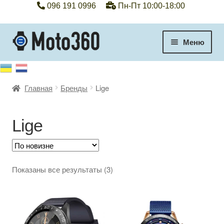
096 191 0996
Пн-Пт 10:00-18:00
Перейти
Перейти
Меню
к
к
навигации
содержимому
+38 096 191 0996
Главная
Бренды
Lige
Категории
Гарантия
Lige
Оплата, доставка
Сортировка:
Показаны все результаты (3)
Контакты
самые
недавние
Отзывы