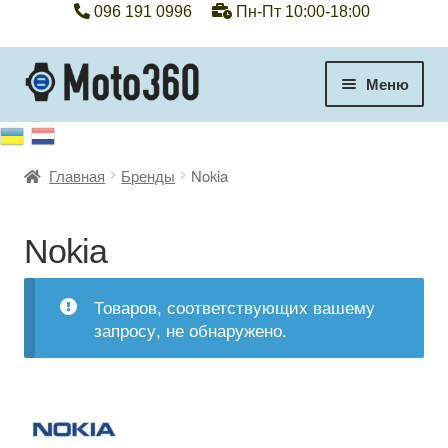
096 191 0996
Пн-Пт 10:00-18:00
Перейти
Перейти
Меню
к
к
навигации
содержимому
+38 096 191 0996
Главная
Бренды
Nokia
Категории
Гарантия
Nokia
Оплата, доставка
Товаров, соответствующих вашему
запросу, не обнаружено.
Контакты
Отзывы