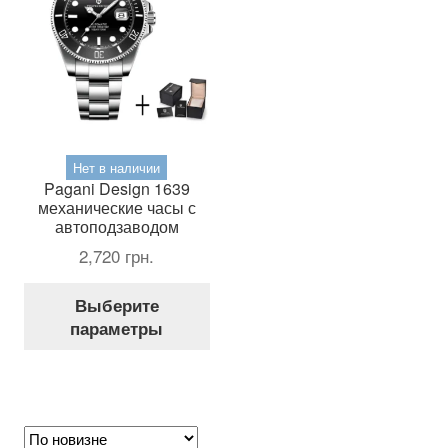
Нет в наличии
Pagani Design 1639
механические часы с
автоподзаводом
2,720
грн.
Этот
Выберите
товар
параметры
имеет
несколько
вариаций.
Опции
можно