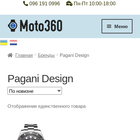
096 191 0996
Пн-Пт 10:00-18:00
Перейти
Перейти
Меню
к
к
навигации
содержимому
+38 096 191 0996
Главная
Бренды
Pagani Design
Категории
Гарантия
Pagani Design
Оплата, доставка
Отображение единственного товара
Контакты
Отзывы