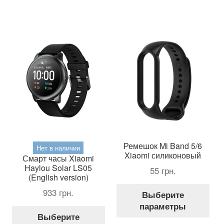
несколько
вариаций.
Опции
можно
выбрать
на
странице
товара.
Ремешок Mi Band 5/6
Нет в наличии
Xiaomi силиконовый
Смарт часы Xiaomi
Haylou Solar LS05
55
грн.
(English version)
Это
933
грн.
Выберите
тов
параметры
Этот
име
Выберите
товар
нес