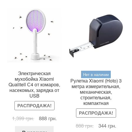
Электрическая
Нет в наличии
мухобойка Xiaomi
Рулетка Xiaomi (Hoto) 3
Qualitell С4 от комаров,
метра измерительная,
насекомых, зарядка от
механическая,
USB
строительная,
компактная
РАСПРОДАЖА!
РАСПРОДАЖА!
Первоначальная
Текущая
1,399
грн.
888
грн.
цена
цена:
Первоначальна
Текущ
888
грн.
344
грн.
составляла
888 грн..
цена
цена: