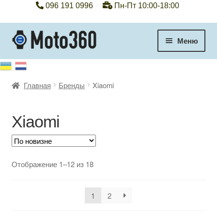
096 191 0996
Пн-Пт 10:00-18:00
Перейти
Перейти
Меню
к
к
навигации
содержимому
+38 096 191 0996
Главная
Бренды
Xiaomi
Категории
Гарантия
Xiaomi
Оплата, доставка
Сортировка:
Отображение 1–12 из 18
Контакты
самые
недавние
Отзывы
1
2