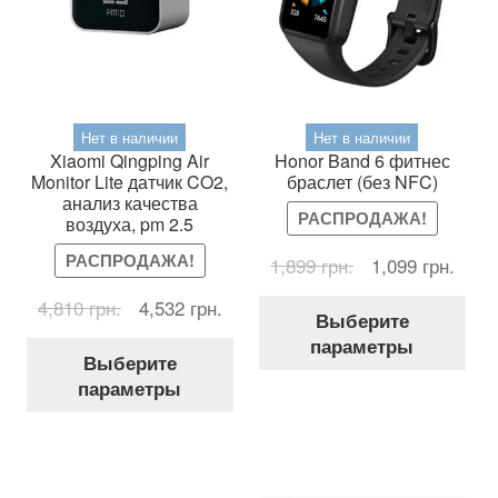
Нет в наличии
Нет в наличии
Xiaomi Qingping Air
Honor Band 6 фитнес
Monitor Lite датчик CO2,
браслет (без NFC)
анализ качества
РАСПРОДАЖА!
воздуха, pm 2.5
РАСПРОДАЖА!
Первоначальна
Теку
1,899
грн.
1,099
грн.
цена
цена
Первоначальная
Текущая
4,810
грн.
4,532
грн.
Это
составляла
1,099
Выберите
цена
цена:
тов
1,899 грн..
параметры
Этот
составляла
4,532 грн..
име
Выберите
товар
4,810 грн..
нес
параметры
имеет
вар
несколько
Оп
вариаций.
мож
Опции
выб