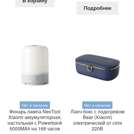
В корзину
1,399 грн..
составляла
344 грн
Подробнее
888 грн..
Нет в наличии
Нет в наличии
Фонарь лампа NexTool
Ланч-бокс с подогревом
Xiaomi аккумуляторная,
Bear (Xiaomi)
настольная с Powerbank
электрический от сети
5000MAh на 168 часов
220В