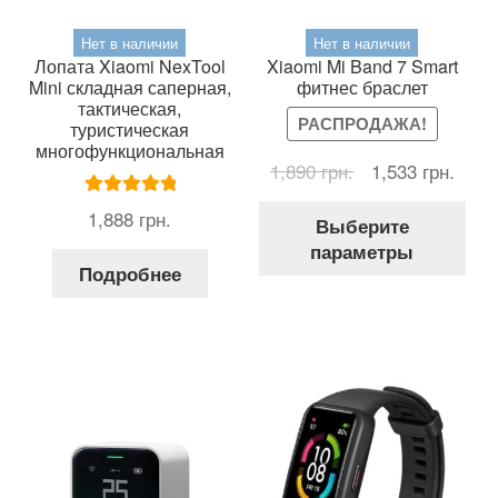
Нет в наличии
Нет в наличии
Лопата Xiaomi NexTool
Xiaomi Mi Band 7 Smart
Mini складная саперная,
фитнес браслет
тактическая,
РАСПРОДАЖА!
туристическая
многофункциональная
Первоначальна
Теку
1,890
грн.
1,533
грн.
цена
цена
Это
Оценка
5.00
1,888
грн.
составляла
1,533
Выберите
тов
из 5
1,890 грн..
параметры
име
Подробнее
нес
вар
Оп
мож
выб
на
стр
тов