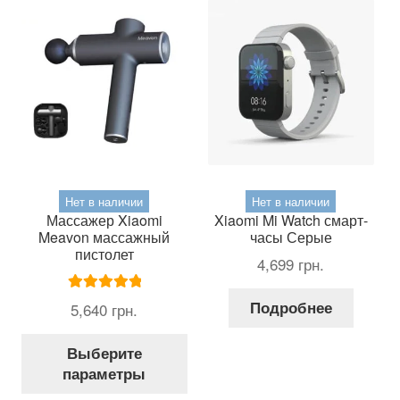
можно
на
выбрать
стр
на
тов
странице
товара.
Нет в наличии
Нет в наличии
Массажер Xiaomi
Xiaomi Mi Watch смарт-
Meavon массажный
часы Серые
пистолет
4,699
грн.
Оценка
5.00
Подробнее
5,640
грн.
из 5
Этот
Выберите
товар
параметры
имеет