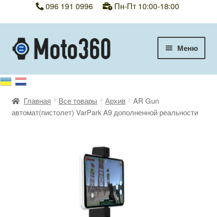
096 191 0996
Пн-Пт 10:00-18:00
Перейти
Перейти
Меню
к
к
навигации
содержимому
+38 096 191 0996
Категории
Главная
Все товары
Архив
AR Gun
автомат(пистолет) VarPark A9 дополненной реальности
Гарантия
Оплата, доставка
Контакты
Отзывы