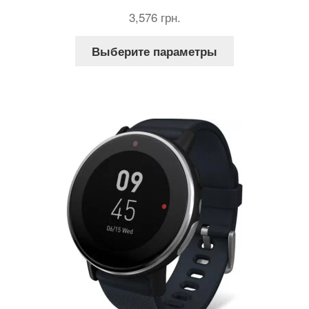
Оценка
3,576
грн.
4.33
из 5
Этот
Выберите параметры
товар
имеет
несколько
вариаций.
Опции
можно
выбрать
на
странице
товара.