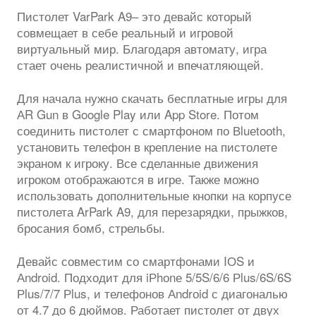
Пистолет VarPark A9– это девайс который
совмещает в себе реальный и игровой
виртуальный мир. Благодаря автомату, игра
стает очень реалистичной и впечатляющей.
Для начала нужно скачать бесплатные игры для
АR Gun в Google Play или App Store. Потом
соединить пистолет с смартфоном по Вluеtооth,
установить телефон в крепление на пистолете
экраном к игроку. Все сделанные движения
игроком отображаются в игре. Также можно
использовать дополнительные кнопки на корпусе
пистолета ArPark A9, для перезарядки, прыжков,
бросания бомб, стрельбы.
Девайс совместим со смартфонами IОS и
Аndrоid. Подходит для iРhоnе 5/5S/6/6 Рlus/6S/6S
Рlus/7/7 Рlus, и телефонов Аndrоid с диагональю
от 4.7 до 6 дюймов. Работает пистолет от двух