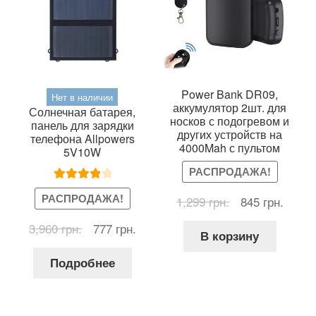
Power Bank DR09,
Нет в наличии
аккумулятор 2шт. для
Солнечная батарея,
носков с подогревом и
панель для зарядки
других устройств на
телефона Allpowers
4000Mah с пультом
5V10W
РАСПРОДАЖА!
Оценка
РАСПРОДАЖА!
Первоначальн
Текущ
1,299
грн.
845
грн.
4.00
из 5
цена
цена:
Первоначальная
Текущая
3,960
грн.
777
грн.
составляла
845 гр
В корзину
цена
цена:
1,299 грн..
составляла
777 грн..
Подробнее
3,960 грн..