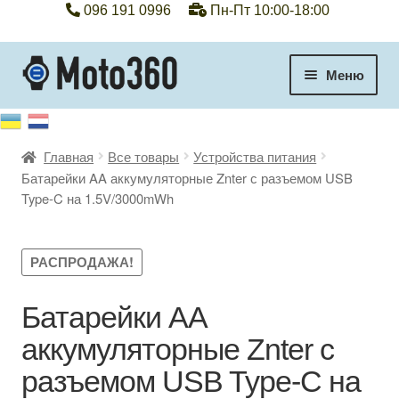
096 191 0996
Пн-Пт 10:00-18:00
Перейти
Перейти
Меню
к
к
навигации
содержимому
+38 096 191 0996
Главная
Все товары
Устройства питания
Категории
Батарейки AA аккумуляторные Znter с разъемом USB
Type-C на 1.5V/3000mWh
Гарантия
Оплата, доставка
РАСПРОДАЖА!
Контакты
Батарейки AA
аккумуляторные Znter с
Отзывы
разъемом USB Type-C на