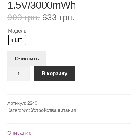
1.5V/3000mWh
Первоначальная
Текущая
900
грн.
633
грн.
цена
цена:
составляла
633 грн..
Модель
900 грн..
4 ШТ.
Очистить
Количество
В корзину
товара
Батарейки
AA
аккумуляторные
Артикул:
2240
Znter
Категория:
Устройства питания
с
разъемом
USB
Описание
Type-