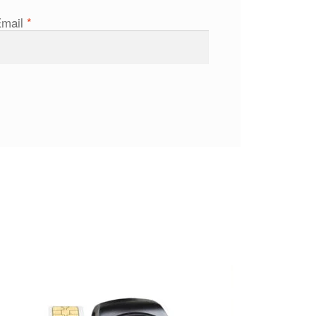
Email
*