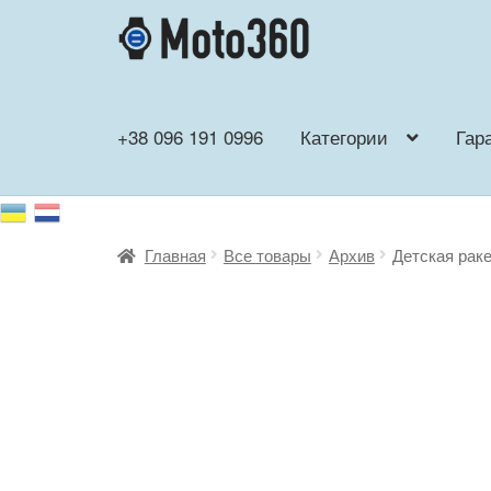
Перейти
Перейти
к
к
навигации
содержимому
+38 096 191 0996
Категории
Гар
Главная
Все товары
Архив
Детская раке