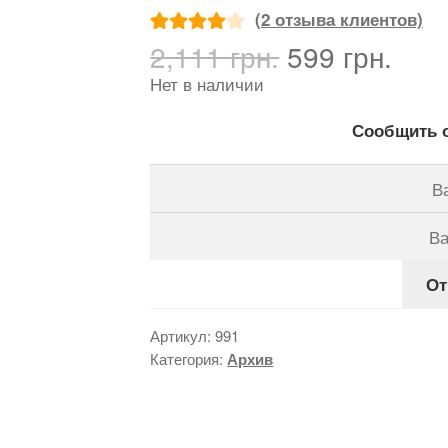
(
2
отзыва клиентов)
Первоначал
Тек
2,111
грн.
599
грн.
Рейтинг
2
цена
цен
4.00
из 5
Нет в наличии
составляла
599 
на основе
2,111 грн..
Сообщить о
опроса
пользоват
елей
От
Артикул:
991
Категория:
Архив