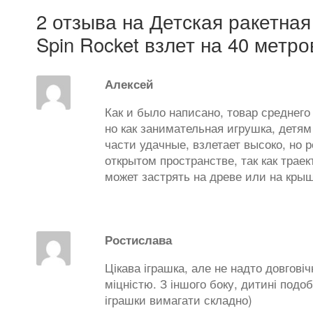
2 отзыва на
Детская ракетная
Spin Rocket взлет на 40 метро
Алексей
Как и было написано, товар среднего
но как занимательная игрушка, детя
части удачные, взлетает высоко, но
открытом пространстве, так как трае
может застрять на древе или на кры
Ростислава
Цікава іграшка, але не надто довгові
міцністю. З іншого боку, дитині подо
іграшки вимагати складно)