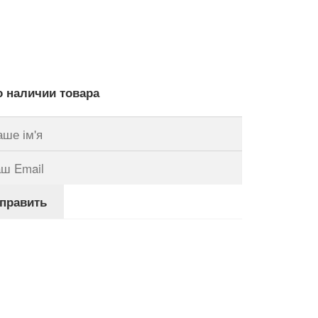
ьная
ущая
а:
грн..
 наличии товара
править