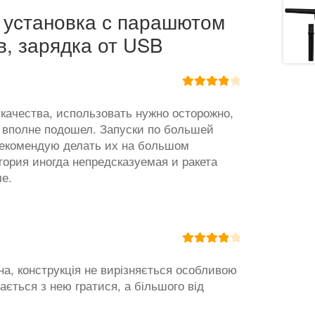
 установка с парашютом
в, зарядка от USB
Оценка
4
из 5
 качества, использовать нужно осторожно,
м вполне подошел. Запуски по большей
 рекомендую делать их на большом
ктория иногда непредсказуемая и ракета
ше.
Оценка
4
из 5
чна, конструкція не вирізняється особливою
бається з нею гратися, а більшого від