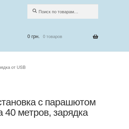
Искать:
Поиск
0
грн.
0 товаров
арядка от USB
установка с парашютом
а 40 метров, зарядка