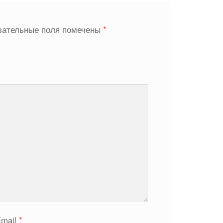
зательные поля помечены
*
Email
*