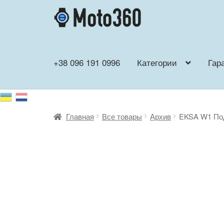
Перейти
Перейти
к
к
навигации
содержимому
+38 096 191 0996
Категории
Гар
Главная
Все товары
Архив
EKSA W1 Под