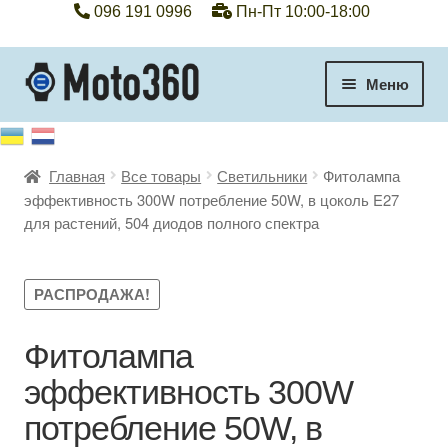
096 191 0996
Пн-Пт 10:00-18:00
Перейти
Перейти
Меню
к
к
навигации
содержимому
+38 096 191 0996
Главная
Все товары
Светильники
Фитолампа
Категории
эффективность 300W потребление 50W, в цоколь E27
для растений, 504 диодов полного спектра
Гарантия
Оплата, доставка
РАСПРОДАЖА!
Контакты
Фитолампа
эффективность 300W
Отзывы
потребление 50W, в