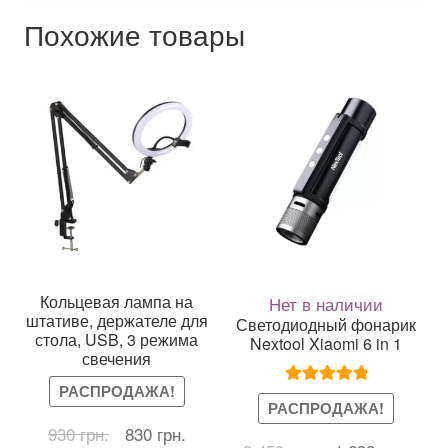
Похожие товары
Кольцевая лампа на
Нет в наличии
штативе, держателе для
Светодиодный фонарик
стола, USB, 3 режима
Nextool Xiaomi 6 in 1
свечения
РАСПРОДАЖА!
Оценка
5.00
РАСПРОДАЖА!
из 5
Первоначальная
Текущая
930
грн.
830
грн.