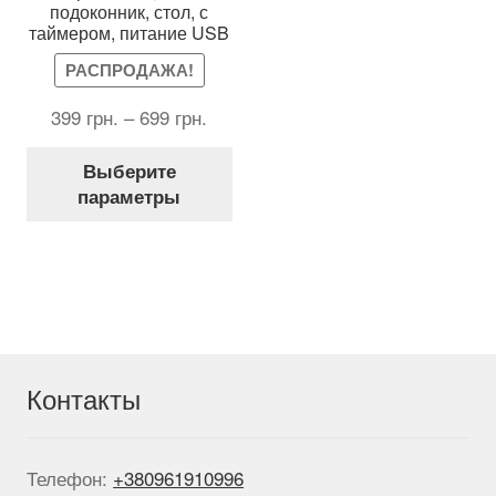
подоконник, стол, с
таймером, питание USB
РАСПРОДАЖА!
399
грн.
–
699
грн.
Этот
Выберите
товар
параметры
имеет
несколько
вариаций.
Опции
можно
выбрать
на
странице
Контакты
товара.
Телефон:
+380961910996