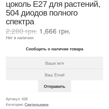
цоколь E27 для растений,
504 диодов полного
спектра
Первоначальная
Текущая
2,280
грн.
1,666
грн.
цена
цена:
Нет в наличии
составляла
1,666 грн..
2,280 грн..
Сообщить о наличии товара
Отправить
Артикул:
428
Категория:
Светильники