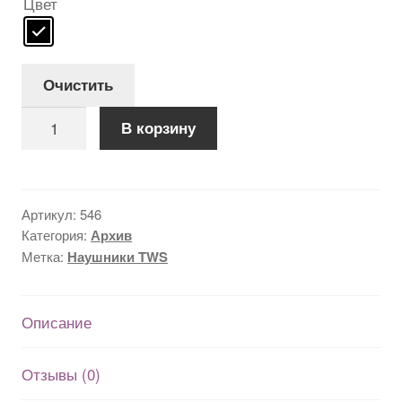
составляла
499 грн..
Цвет
599 грн..
Очистить
Количество
В корзину
товара
Haylou
T15
беспроводные
Артикул:
546
наушники
Категория:
Архив
от
Метка:
Наушники TWS
Xiaomi
Описание
Отзывы (0)