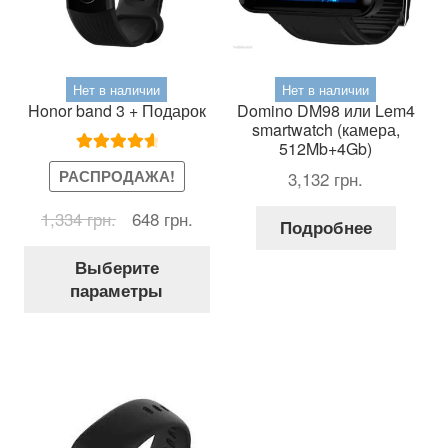
Нет в наличии
Нет в наличии
Honor band 3 + Подарок
Domino DM98 или Lem4
smartwatch (камера,
512Mb+4Gb)
Оценка
РАСПРОДАЖА!
3,132
грн.
4.72
из 5
Первоначальная
Текущая
1,334
грн.
648
грн.
Подробнее
цена
цена:
Этот
составляла
648 грн..
Выберите
товар
1,334 грн..
параметры
имеет
несколько
вариаций.
Опции
можно
выбрать
на