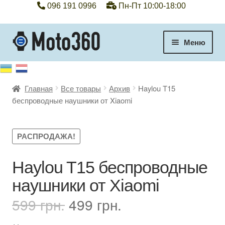
096 191 0996
Пн-Пт 10:00-18:00
Перейти
Перейти
Меню
к
к
навигации
содержимому
+38 096 191 0996
Главная
Все товары
Архив
Haylou T15
Категории
беспроводные наушники от Xiaomi
Гарантия
РАСПРОДАЖА!
Оплата, доставка
Haylou T15 беспроводные
Контакты
наушники от Xiaomi
Отзывы
Первоначальная
Текущая
599
грн.
499
грн.
цена
цена: