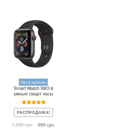
Нет в наличии
Smart Watch IWO 8
умные смарт часы
Оценка
5.00
РАСПРОДАЖА!
из 5
Первоначальная
Текущая
1,888
грн.
999
грн.