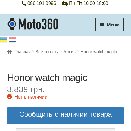
096 191 0996
Пн-Пт 10:00-18:00
Перейти
Перейти
Меню
к
к
навигации
содержимому
+38 096 191 0996
Главная
Все товары
Архив
Honor watch magic
Категории
Гарантия
Honor watch magic
Оплата, доставка
3,839
грн.
Нет в наличии
Контакты
Сообщить о наличии товара
Отзывы