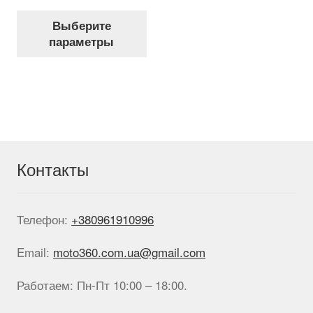
цена
цена:
Этот
составляла
999 грн..
Выберите
товар
1,888 грн..
параметры
имеет
несколько
вариаций.
Опции
можно
выбрать
на
странице
Контакты
товара.
Телефон:
+380961910996
Email:
moto360.com.ua@gmail.com
Работаем: Пн-Пт 10:00 – 18:00.