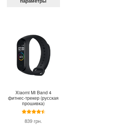
параметры
имеет
несколько
вариаций.
Опции
можно
выбрать
на
странице
товара.
Xiaomi Mi Band 4
фитнес-трекер (русская
прошивка)
Оценка
839
грн.
4.60
из 5