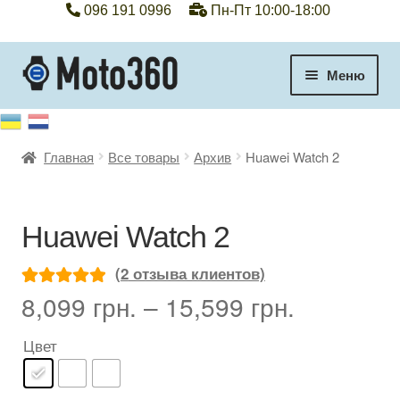
096 191 0996
Пн-Пт 10:00-18:00
Перейти
Перейти
Меню
к
к
навигации
содержимому
+38 096 191 0996
Главная
Все товары
Архив
Huawei Watch 2
Категории
Гарантия
Huawei Watch 2
Оплата, доставка
(
2
отзыва клиентов)
8,099
грн.
–
15,599
грн.
Рейтинг
1
5.00
Контакты
из 5 на
Цвет
основе
Отзывы
опроса
пользовател