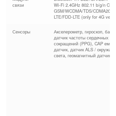
связи
Wi-Fi 2.4GHz 802.11 b/g/n Cellu
GSM/WCDMA/TDS/CDMA2000/
LTE/FDD-LTE (only for 4G versi
Сенсоры
Акселерометр, гироскоп, баро
датчик частоты сердечных
сокращений (PPG), CAP емко
датчик, датчик ALS / окружаю
света, геомагнитный датчик