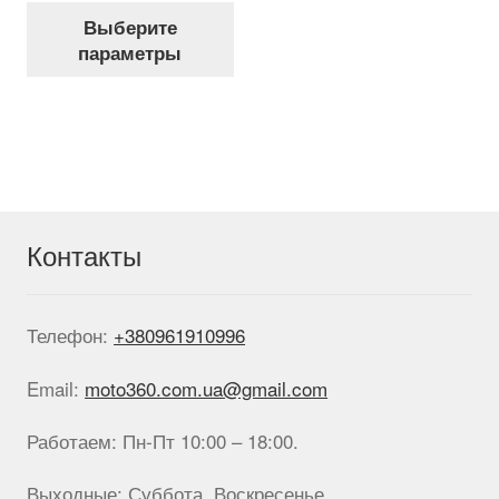
Этот
Выберите
товар
параметры
имеет
несколько
вариаций.
Опции
можно
выбрать
на
странице
Контакты
товара.
Телефон:
+380961910996
Email:
moto360.com.ua@gmail.com
Работаем: Пн-Пт 10:00 – 18:00.
Выходные: Суббота, Воскресенье.