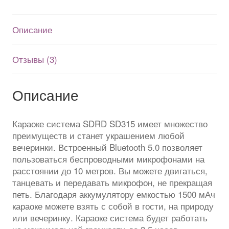
SD315
на
Описание
два
беспроводных
микрофона
Отзывы (3)
c
колонкой
и
Описание
цветомузыкой
Караоке система SDRD SD315 имеет множество
преимуществ и станет украшением любой
вечеринки. Встроенный Bluetooth 5.0 позволяет
пользоваться беспроводными микрофонами на
расстоянии до 10 метров. Вы можете двигаться,
танцевать и передавать микрофон, не прекращая
петь. Благодаря аккумулятору емкостью 1500 мАч
караоке можете взять с собой в гости, на природу
или вечеринку. Караоке система будет работать