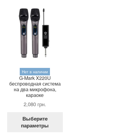
мож
выбрать
выб
на
на
странице
стр
товара.
тов
Нет в наличии
G-Mark X220U
беспроводная система
на два микрофона,
караоке
2,080
грн.
Этот
Выберите
товар
параметры
имеет