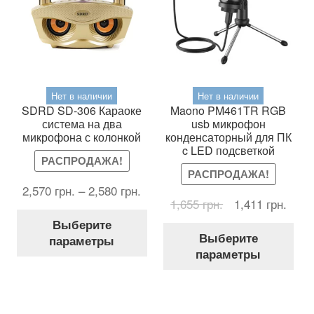
Нет в наличии
Нет в наличии
SDRD SD-306 Караоке
Maono PM461TR RGB
система на два
usb микрофон
микрофона с колонкой
конденсаторный для ПК
c LED подсветкой
РАСПРОДАЖА!
РАСПРОДАЖА!
2,570
грн.
–
2,580
грн.
Первоначальна
Теку
1,655
грн.
1,411
грн.
Этот
цена
цена
Выберите
Это
товар
составляла
1,411
Выберите
параметры
тов
имеет
1,655 грн..
параметры
име
несколько
нес
вариаций.
вар
Опции
Оп
можно