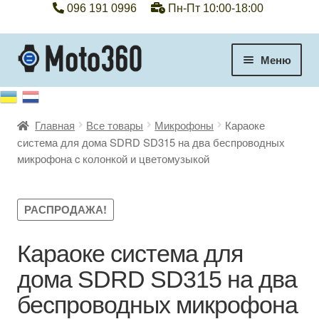
096 191 0996
Пн-Пт 10:00-18:00
Перейти
Перейти
Меню
к
к
навигации
содержимому
+38 096 191 0996
Главная
Все товары
Микрофоны
Караоке
Категории
система для дома SDRD SD315 на два беспроводных
микрофона c колонкой и цветомузыкой
Гарантия
Оплата, доставка
РАСПРОДАЖА!
Контакты
Караоке система для
дома SDRD SD315 на два
Отзывы
беспроводных микрофона