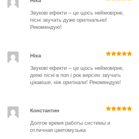
Ніка
Оценка
5
из
5
Звукові ефекти – це щось неймовірне,
пісні звучать дуже оригінально!
Рекомендую!
Ніка
Оценка
5
из
5
Звукові ефекти – це щось неймовірне,
деякі пісні в поп і рок версіях звучать
цікавіше, ніж оригінали! Рекомендую!
Константин
Оценка
5
из
5
Долгое время работы системы и
отличная цветомузыка