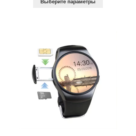
Выберите параметры
товар
1,334 грн..
имеет
несколько
вариаций.
Опции
можно
выбрать
на
странице
товара.