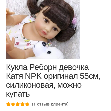
Кукла Реборн девочка
Катя NPK оригинал 55см,
силиконовая, можно
купать
(
1
отзыв клиента)
Рейтинг
1
5.00