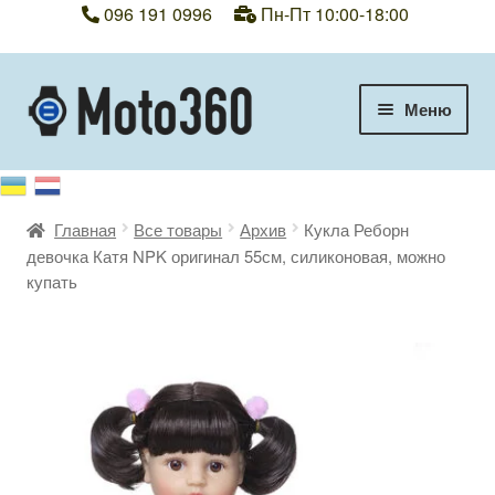
096 191 0996
Пн-Пт 10:00-18:00
Перейти
Перейти
Меню
к
к
навигации
содержимому
+38 096 191 0996
Категории
Главная
Все товары
Архив
Кукла Реборн
девочка Катя NPK оригинал 55см, силиконовая, можно
купать
Гарантия
Оплата, доставка
Контакты
Отзывы