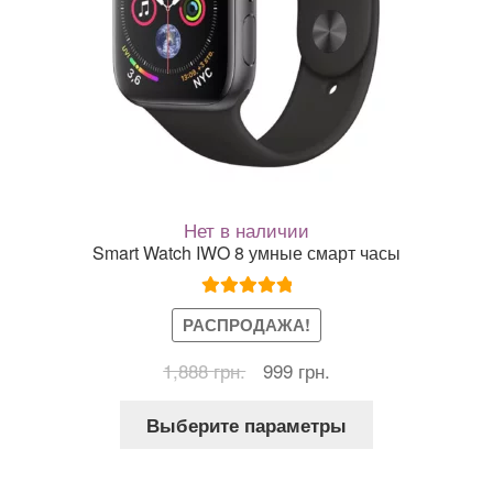
Нет в наличии
Smart Watch IWO 8 умные смарт часы
Оценка
5.00
РАСПРОДАЖА!
из 5
Первоначальная
Текущая
1,888
грн.
999
грн.
цена
цена:
Этот
составляла
999 грн..
Выберите параметры
товар
1,888 грн..
имеет
несколько