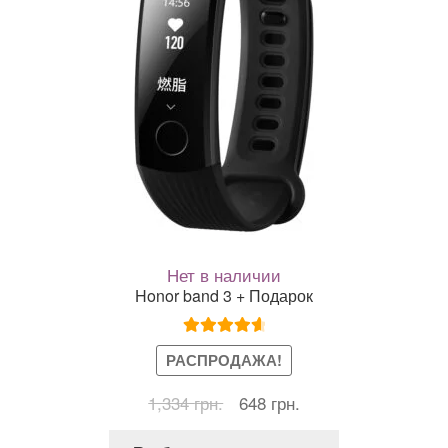
Нет в наличии
Honor band 3 + Подарок
Оценка
РАСПРОДАЖА!
4.72
из 5
Первоначальная
Текущая
1,334
грн.
648
грн.
цена
цена:
Этот
составляла
648 грн..