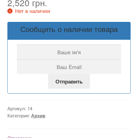
2,520
грн.
из 5 на
Нет в наличии
основе
опроса
Сообщить о наличии товара
пользовател
я
Отправить
Артикул:
14
Категория:
Архив
Описание