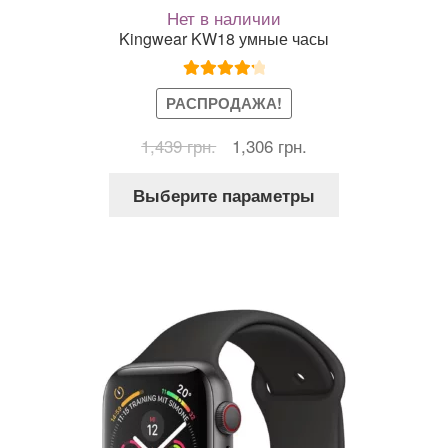
Нет в наличии
Kingwear KW18 умные часы
Оценка
РАСПРОДАЖА!
4.33
из 5
Первоначальная
Текущая
1,439
грн.
1,306
грн.
цена
цена:
Этот
составляла
1,306 грн..
Выберите параметры
товар
1,439 грн..
имеет
несколько
вариаций.
Опции
можно
выбрать
на
странице
товара.