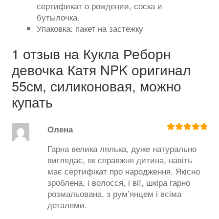
сертификат о рождении, соска и
бутылочка.
Упаковка: пакет на застежку
1 отзыв на
Кукла Реборн
девочка Катя NPK оригинал
55см, силиконовая, можно
купать
Олена
Оценка
5
из
5
Гарна велика лялька, дуже натурально
виглядає, як справжня дитина, навіть
має сертифікат про народження. Якісно
зроблена, і волосся, і вії, шкіра гарно
розмальована, з рум’янцем і всіма
деталями.