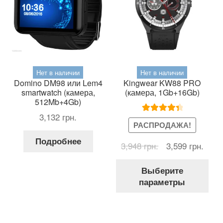
Нет в наличии
Нет в наличии
Domino DM98 или Lem4
Kingwear KW88 PRO
smartwatch (камера,
(камера, 1Gb+16Gb)
512Mb+4Gb)
3,132
грн.
Оценка
РАСПРОДАЖА!
4.50
из 5
Подробнее
Первоначальна
Теку
3,948
грн.
3,599
грн.
цена
цена
Это
составляла
3,599
Выберите
тов
3,948 грн..
параметры
име
нес
вар
Оп