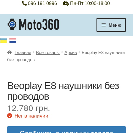
096 191 0996
Пн-Пт 10:00-18:00
Перейти
Перейти
Меню
к
к
навигации
содержимому
+38 096 191 0996
Главная
Все товары
Архив
Beoplay E8 наушники
Категории
без проводов
Гарантия
Beoplay E8 наушники без
Оплата, доставка
проводов
Контакты
12,780
грн.
Нет в наличии
Отзывы
Сообщить о наличии товара