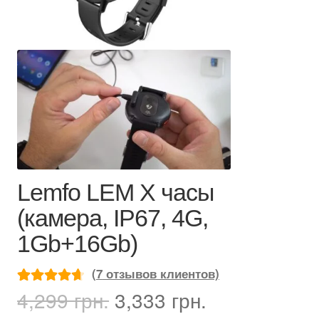
Lemfo LEM X часы
(камера, IP67, 4G,
1Gb+16Gb)
(
7
отзывов клиентов)
Первоначальная
Текущая
4,299
грн.
3,333
грн.
Рейтинг
7
цена
цена:
4.71
из 5 на