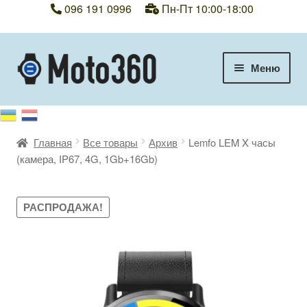
096 191 0996
Пн-Пт 10:00-18:00
Перейти
Перейти
Меню
к
к
навигации
содержимому
+38 096 191 0996
Категории
Главная
Все товары
Архив
Lemfo LEM X часы
(камера, IP67, 4G, 1Gb+16Gb)
Гарантия
РАСПРОДАЖА!
Оплата, доставка
Контакты
Отзывы