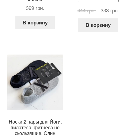
399
грн.
Первоначальна
Текущ
444
грн.
333
грн.
цена
цена:
В корзину
составляла
333 грн
В корзину
444 грн..
Носки 2 пары для Йоги,
пилатеса, фитнеса не
скользящие, Один