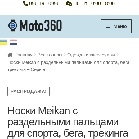
096 191 0996
Пн-Пт 10:00-18:00
Перейти
Перейти
Меню
к
к
навигации
содержимому
+38 096 191 0996
Главная
Все товары
Одежда и аксессуары
Категории
Носки Meikan с раздельными пальцами для спорта, бега,
трекинга – Серые
Гарантия
Оплата, доставка
РАСПРОДАЖА!
Контакты
Носки Meikan с
раздельными пальцами
Отзывы
для спорта, бега, трекинга