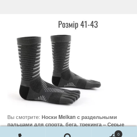
Вы смотрите:
Носки Meikan с раздельными
пальцами для спорта, бега, трекинга – Серые
Первоначальная
Текущая
350
грн.
299
грн.
0