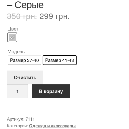
– Серые
Первоначальная
Текущая
350
грн.
299
грн.
цена
цена:
составляла
299 грн..
Цвет
350 грн..
Модель
Размер 37-40
Размер 41-43
Очистить
Количество
В корзину
товара
Носки
Meikan
с
Артикул:
7111
раздельными
Категория:
Одежда и аксессуары
пальцами