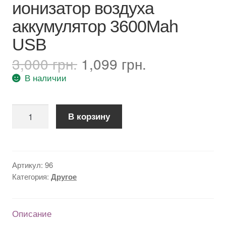
ионизатор воздуха
аккумулятор 3600Mah
USB
Первоначальная
Текущая
3,000
грн.
1,099
грн.
цена
цена:
В наличии
составляла
1,099 грн..
3,000 грн..
Количество
В корзину
товара
Озонатор
портативный
M16,
Артикул:
96
очиститель
Категория:
Другое
воздуха,
удаление
запахов,
Описание
ионизатор
воздуха