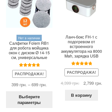
Ланч-бокс FH-1 с
Нет в наличии
подогревом от
Салфетки Folem RB1
встроенного
для робота мойщика
аккумулятора на 8000
окон с диском Ø 14-15
Mah, зарядка USB
см, универсальные
Оценка
5.00
Оценка
5.00
РАСПРОДАЖА!
РАСПРОДАЖА!
из 5
из 5
Первоначальна
Теку
4,399
грн.
2,799
грн.
399
грн.
–
699
грн.
цена
цена
Этот
составляла
2,799
В корзину
Выберите
товар
4,399 грн..
параметры
имеет
несколько