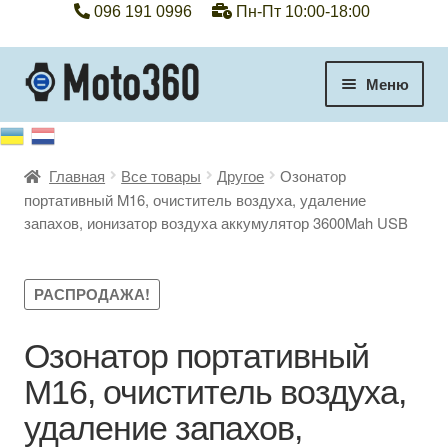
096 191 0996
Пн-Пт 10:00-18:00
Перейти
Перейти
Меню
к
к
навигации
содержимому
+38 096 191 0996
Главная
Все товары
Другое
Озонатор
Категории
портативный M16, очиститель воздуха, удаление
запахов, ионизатор воздуха аккумулятор 3600Mah USB
Гарантия
Оплата, доставка
РАСПРОДАЖА!
Контакты
Озонатор портативный
M16, очиститель воздуха,
Отзывы
удаление запахов,