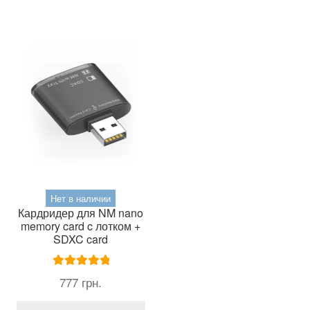
вариаций.
Опции
можно
выбрать
на
странице
товара.
Нет в наличии
Кардридер для NM nano
memory card c лотком +
SDXC card
Оценка
5.00
777
грн.
из 5
Этот