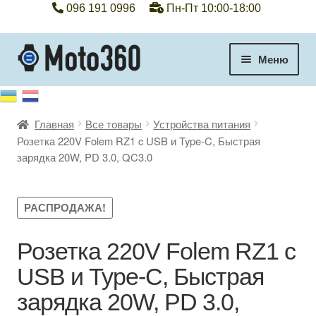
096 191 0996
Пн-Пт 10:00-18:00
Перейти
Перейти
Меню
к
к
навигации
содержимому
+38 096 191 0996
Главная
Все товары
Устройства питания
Категории
Розетка 220V Folem RZ1 c USB и Type-C, Быстрая
зарядка 20W, PD 3.0, QC3.0
Гарантия
Оплата, доставка
РАСПРОДАЖА!
Контакты
Розетка 220V Folem RZ1 c
USB и Type-C, Быстрая
Отзывы
зарядка 20W, PD 3.0,