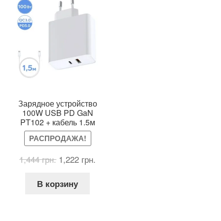
выб
на
стр
тов
Зарядное устройство
100W USB PD GaN
PT102 + кабель 1.5м
РАСПРОДАЖА!
Первоначальная
Текущая
1,444
грн.
1,222
грн.
цена
цена:
составляла
1,222 грн..
В корзину
1,444 грн..