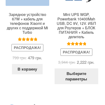
Зарядное устройство
Mini UPS WGP,
67W + кабель для
Powerbank 10400Mah
телефонов Xiaomi и
USB, DC 9V, 12V. ИБП
других c поддержкой Mi
для Роутеров + БЛОК
Turbo
ПИТАНИЯ + Кабель
делитель
Оценка
5.00
РАСПРОДАЖА!
Оценка
5.00
из 5
РАСПРОДАЖА!
из 5
Первоначальная
Текущая
799
грн.
479
грн.
Первоначальн
Теку
3,944
грн.
2,222
грн.
цена
цена:
цена
цена:
составляла
479 грн..
В корзину
Это
составляла
2,222 
799 грн..
Выберите
тов
3,944 грн..
параметры
име
нес
вар
Оп
мож