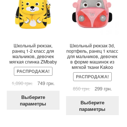
Школьный рюкзак,
Школьный рюкзак 3d,
ранец 1-2 класс для
портфель, ранец 1 класс
мальчиков, девочек
для мальчиков, девочек
мягкая спинка ZMbaby
в форме машинок из
мягкой ткани Kakoo
РАСПРОДАЖА!
РАСПРОДАЖА!
Первоначальная
Текущая
1,090
грн.
749
грн.
Первоначальна
Текущ
850
грн.
299
грн.
цена
цена:
Этот
цена
цена:
составляла
749 грн..
Выберите
Это
товар
составляла
299 грн
1,090 грн..
Выберите
параметры
тов
имеет
850 грн..
параметры
име
несколько
нес
вариаций.
вар
Опции