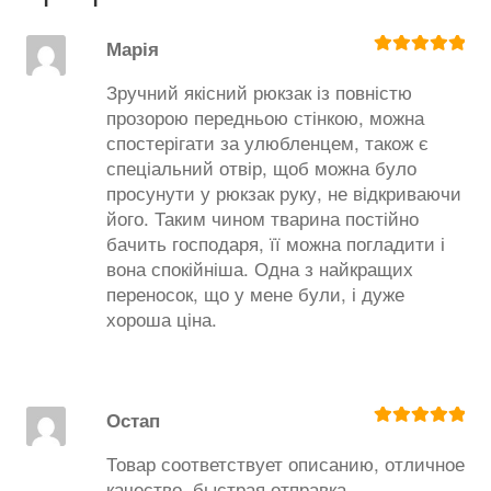
Марія
Оценка
5
из
5
Зручний якісний рюкзак із повністю
прозорою передньою стінкою, можна
спостерігати за улюбленцем, також є
спеціальний отвір, щоб можна було
просунути у рюкзак руку, не відкриваючи
його. Таким чином тварина постійно
бачить господаря, її можна погладити і
вона спокійніша. Одна з найкращих
переносок, що у мене були, і дуже
хороша ціна.
Остап
Оценка
5
из
5
Товар соответствует описанию, отличное
качество, быстрая отправка.