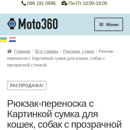
096 191 0996
Пн-Пт 10:00-18:00
Перейти
Перейти
Меню
к
к
навигации
содержимому
+38 096 191 0996
Главная
Все товары
Рюкзаки, сумки
Рюкзак-
Категории
переноска с Картинкой сумка для кошек, собак с
прозрачной стенкой
Гарантия
Оплата, доставка
РАСПРОДАЖА!
Контакты
Рюкзак-переноска с
Картинкой сумка для
Отзывы
кошек, собак с прозрачной