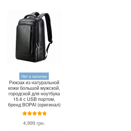
Оп
можно
мож
выбрать
выб
на
на
странице
стр
товара.
тов
Нет в наличии
Рюкзак из натуральной
кожи большой мужской,
городской для ноутбука
15.6 с USB портом,
бренд BOPAI (оригинал)
Оценка
5.00
4,999
грн.
из 5