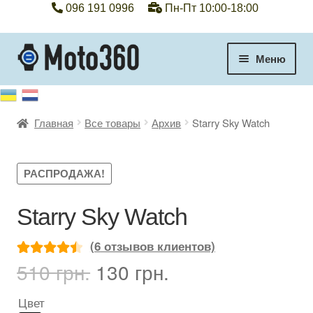
096 191 0996
Пн-Пт 10:00-18:00
Перейти
Перейти
Меню
к
к
навигации
содержимому
+38 096 191 0996
Главная
Все товары
Архив
Starry Sky Watch
Категории
Гарантия
РАСПРОДАЖА!
Оплата, доставка
Starry Sky Watch
Контакты
(
6
отзывов клиентов)
Первоначальная
Текущая
510
грн.
130
грн.
Рейтинг
6
Отзывы
цена
цена:
4.50
из 5
составляла
130 грн..
Цвет
на основе