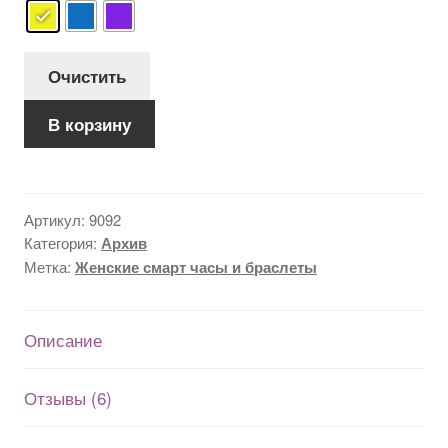
510 грн..
опроса
пользовате
лей
Очистить
Количество
В корзину
товара
Starry
Sky
Watch
Артикул:
9092
Категория:
Архив
Метка:
Женские смарт часы и браслеты
Описание
Отзывы (6)