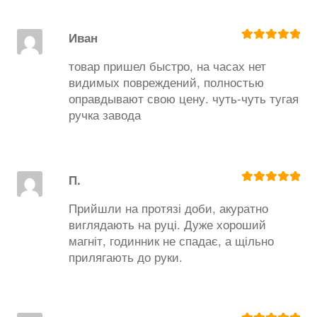
Иван
Оценка
5
из
5
товар пришел быстро, на часах нет
видимых повреждений, полностью
оправдывают свою цену. чуть-чуть тугая
ручка завода
П.
Оценка
5
из
5
Прийшли на протязі доби, акуратно
виглядають на руці. Дуже хороший
магніт, годинник не спадає, а щільно
прилягають до руки.