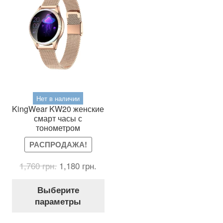
на
на
стр
странице
тов
товара.
Нет в наличии
KingWear KW20 женские
смарт часы с
тонометром
РАСПРОДАЖА!
Первоначальная
Текущая
1,760
грн.
1,180
грн.
цена
цена:
Этот
составляла
1,180 грн..
Выберите
товар
1,760 грн..
параметры
имеет
несколько