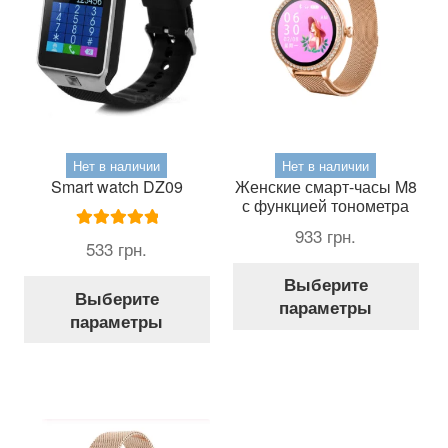
Нет в наличии
Нет в наличии
Smart watch DZ09
Женские смарт-часы M8
с функцией тонометра
933
грн.
Оценка
5.00
533
грн.
из 5
Это
Выберите
Этот
тов
Выберите
параметры
товар
име
параметры
имеет
нес
несколько
вар
вариаций.
Оп
Опции
мож
можно
выб
выбрать