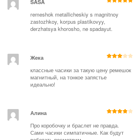
SASA
Оценка
5
из
5
remeshok metallicheskiy s magnitnoy
zastozhkoy, korpus plastikovyy,
derzhatsya khorosho, ne spadayut.
Жека
Оценка
3
из 5
классные часики за такую цену ремешок
магнитный, на тонкое запястье
идеально!
Алина
Оценка
4
из 5
Про коробочку и браслет не правда.
Сами часики симпатичные. Как будут
работать посмотрим.