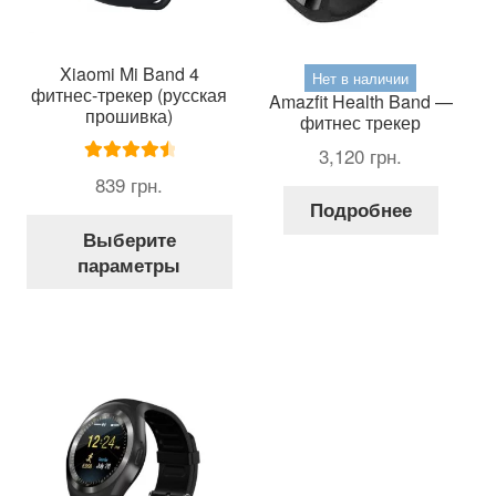
Xiaomi Mi Band 4
Нет в наличии
фитнес-трекер (русская
Amazfit Health Band —
прошивка)
фитнес трекер
3,120
грн.
Оценка
839
грн.
4.60
из 5
Подробнее
Этот
Выберите
товар
параметры
имеет
несколько
вариаций.
Опции
можно
выбрать
на
странице
товара.