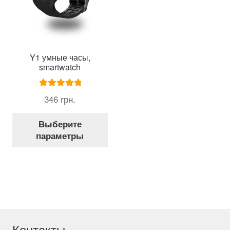
Y1 умные часы,
smartwatch
Оценка
5.00
346
грн.
из 5
Этот
Выберите
товар
параметры
имеет
несколько
вариаций.
Опции
можно
выбрать
на
странице
Контакты