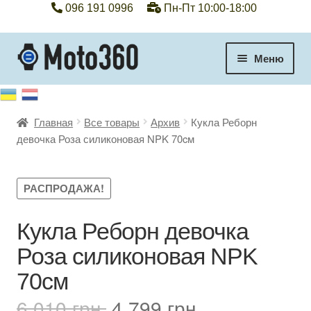
096 191 0996
Пн-Пт 10:00-18:00
Перейти
Перейти
Меню
к
к
навигации
содержимому
+38 096 191 0996
Главная
Все товары
Архив
Кукла Реборн
Категории
девочка Роза силиконовая NPK 70cм
Гарантия
РАСПРОДАЖА!
Оплата, доставка
Кукла Реборн девочка
Контакты
Роза силиконовая NPK
Отзывы
70cм
Первоначальная
Текущая
6,010
грн.
4,799
грн.