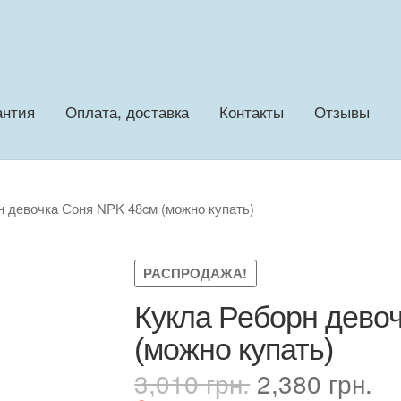
антия
Оплата, доставка
Контакты
Отзывы
н девочка Соня NPK 48cм (можно купать)
РАСПРОДАЖА!
Кукла Реборн дево
(можно купать)
Первоначал
Те
3,010
грн.
2,380
грн.