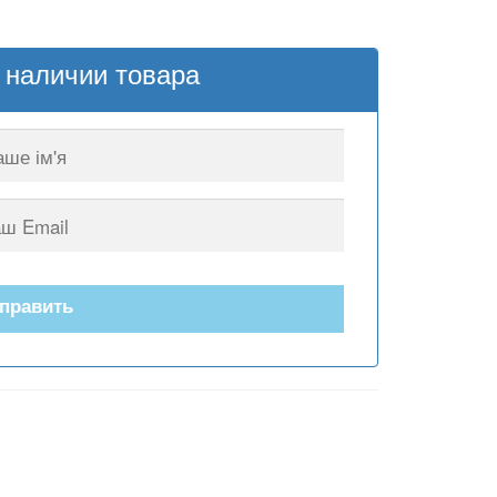
на:
380 грн..
 наличии товара
править