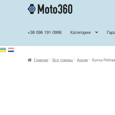
Перейти
Перейти
к
к
навигации
содержимому
+38 096 191 0996
Категории
Гар
Главная
Все товары
Архив
Кукла Ребор