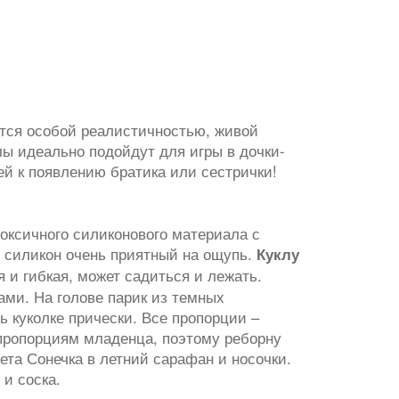
ются особой реалистичностью, живой
лы идеально подойдут для игры в дочки-
ей к появлению братика или сестрички!
етоксичного силиконового материала с
силикон очень приятный на ощупь.
Куклу
 и гибкая, может садиться и лежать.
ми. На голове парик из темных
ь куколке прически. Все пропорции –
 пропорциям младенца, поэтому реборну
ета Сонечка в летний сарафан и носочки.
 и соска.